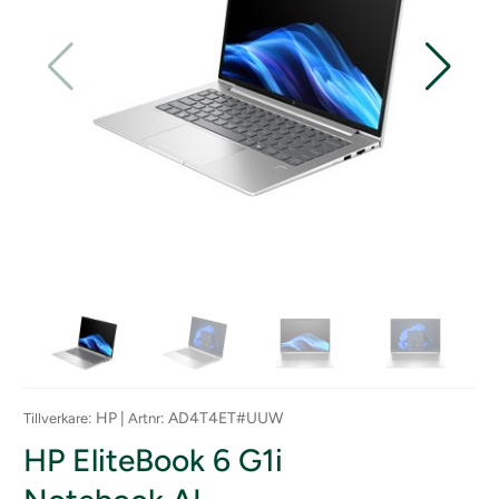
: HP |
: AD4T4ET#UUW
Tillverkare
Artnr
HP EliteBook 6 G1i