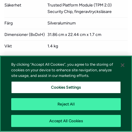
Säkerhet
Trusted Platform Module (TPM 2.0)
Security Chip, fingeravtrycksläsare
Färg
Silveraluminum
Dimensioner (BxDxH)
31.86 cm x 22.44 cm x 1.7 cm
Vikt
1.4 kg
Lokalisering
Språk: danska, norska, finska, svenska /
region: Danmark, Finland, Norge, Sverige
By clicking “Accept All Cookies”, you agree to the storing of
cookies on your device to enhance site navigation, analyze
Försäljningsprogram
HP Smart Buy
site usage, and assist in our marketing efforts.
från tillverkaren
Cookies Settings
Miljöstandarder
ENERGY STAR-godkänd
Reject All
Accept All Cookies