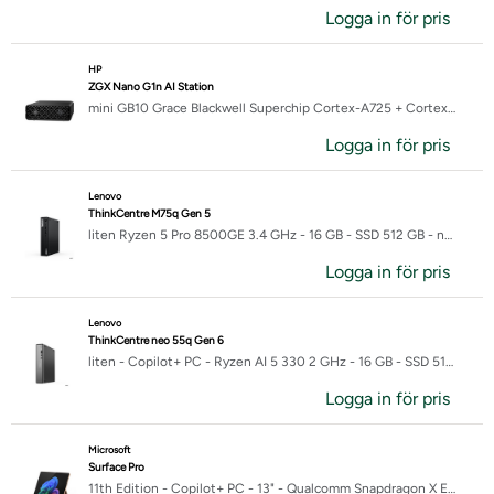
Logga in för pris
HP
ZGX Nano G1n AI Station
mini GB10 Grace Blackwell Superchip Cortex-A725 + Cortex-X925 - 128 GB - SSD 1 TB
Logga in för pris
Lenovo
ThinkCentre M75q Gen 5
liten Ryzen 5 Pro 8500GE 3.4 GHz - 16 GB - SSD 512 GB - nordiskt (danska/finska/norska/svenska)
Logga in för pris
Lenovo
ThinkCentre neo 55q Gen 6
liten - Copilot+ PC - Ryzen AI 5 330 2 GHz - 16 GB - SSD 512 GB - Nordisk
Logga in för pris
Microsoft
Surface Pro
11th Edition - Copilot+ PC - 13" - Qualcomm Snapdragon X Elite - X1E-80-100 - 16 GB RAM - 1 TB SSD