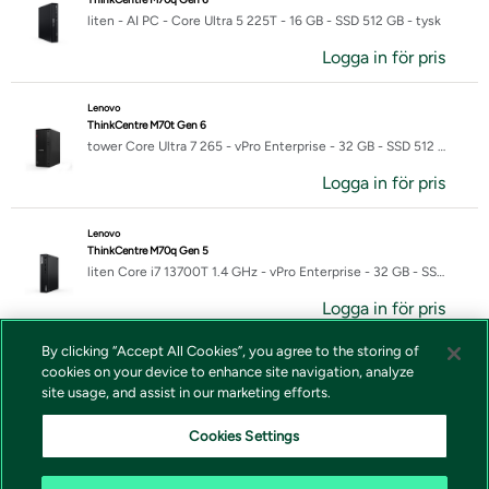
liten - AI PC - Core Ultra 5 225T - 16 GB - SSD 512 GB - tysk
Logga in för pris
Lenovo
ThinkCentre M70t Gen 6
tower Core Ultra 7 265 - vPro Enterprise - 32 GB - SSD 512 GB - tysk
Logga in för pris
Lenovo
ThinkCentre M70q Gen 5
liten Core i7 13700T 1.4 GHz - vPro Enterprise - 32 GB - SSD 1 TB - tysk
Logga in för pris
By clicking “Accept All Cookies”, you agree to the storing of
Lenovo
cookies on your device to enhance site navigation, analyze
ThinkCentre M75q Gen 2
site usage, and assist in our marketing efforts.
liten Ryzen 7 Pro 5755GE 3.2 GHz - 16 GB - SSD 512 GB - tysk
Logga in för pris
Cookies Settings