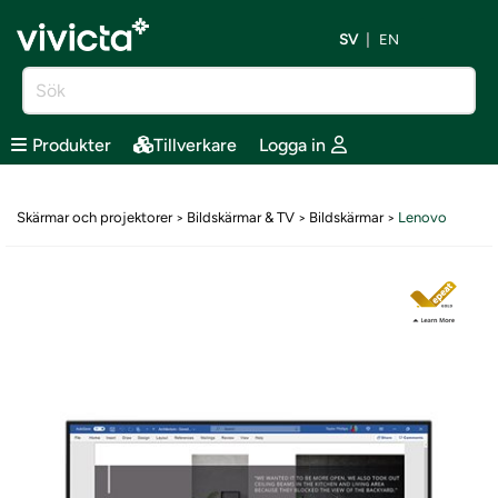
SV
EN
Produkter
Tillverkare
Logga in
Skärmar och projektorer
Bildskärmar & TV
Bildskärmar
Lenovo
>
>
>