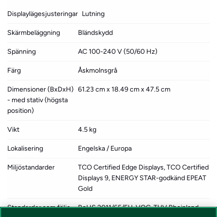
Displaylägesjusteringar
Lutning
Skärmbeläggning
Bländskydd
Spänning
AC 100-240 V (50/60 Hz)
Färg
Åskmolnsgrå
Dimensioner (BxDxH)
61.23 cm x 18.49 cm x 47.5 cm
- med stativ (högsta
position)
Vikt
4.5 kg
Lokalisering
Engelska / Europa
Miljöstandarder
TCO Certified Edge Displays, TCO Certified
Displays 9, ENERGY STAR-godkänd EPEAT
Gold
Standarder som följs
RoHS 2011/65/EU, VOC, TUV Rheinland