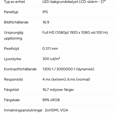
Typ av enhet
LED-bakgrundsbelyst LCD-skärm - 27"
Paneltyp
IPS
Bildförhållande
16:9
Ursprunglig
Full HD (1080p) 1920 x 1080 vid 100 Hz
upplösning
Pixelhöjd
0.311 mm
Ljusstyrka
300 cd/m²
Kontrastförhållande
1300:1 / 3000000:1 (dynamisk)
Responstid
4 ms (extrem), 6 ms (normal)
Färgstöd
16,7 miljoner färger
Färgskala
99% sRGB
Inmatningsanslutningar
2xHDMI, VGA