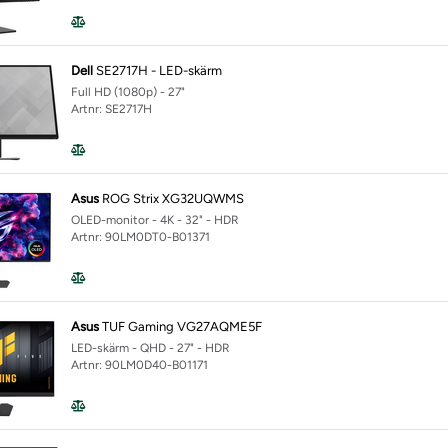
Dell
SE2717H - LED-skärm
Full HD (1080p) - 27"
Artnr: SE2717H
Asus
ROG Strix XG32UQWMS
OLED-monitor - 4K - 32" - HDR
Artnr: 90LM0DT0-B01371
Asus
TUF Gaming VG27AQME5F
LED-skärm - QHD - 27" - HDR
Artnr: 90LM0D40-B01171