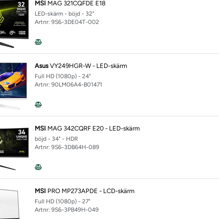
MSI
MAG 321CQFDE E18
LED-skärm - böjd - 32"
Artnr: 9S6-3DE04T-002
Asus
VY249HGR-W - LED-skärm
Full HD (1080p) - 24"
Artnr: 90LM06A4-B01471
MSI
MAG 342CQRF E20 - LED-skärm
böjd - 34" - HDR
Artnr: 9S6-3DB64H-089
MSI
PRO MP273APDE - LCD-skärm
Full HD (1080p) - 27"
Artnr: 9S6-3PB49H-049