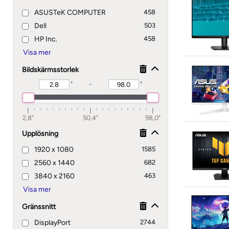
ASUSTeK COMPUTER
458
Dell
503
HP Inc.
458
Bildskärmsstorlek
Rensa
Visa/dölj
"
-
"
Bildskärmsstorlek - Nedre gräns
Bildskärmsstorlek - Övre gräns
2,8"
50,4"
98,0"
Upplösning
1920 x 1080
1585
2560 x 1440
682
3840 x 2160
463
Gränssnitt
DisplayPort
2744