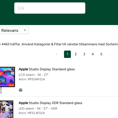
 4463 träffar. Använd Kategorier & Filter till vänster tillsammans med Sorterin
1
…
2
3
4
5
Apple
Studio Display Standard glass
LCD-skärm - 5K - 27"
Artnr: MFEX4FD/A
Apple
Studio Display XDR Standard glass
LED-skärm - 5K - 27" - HDR
Artnr: MFEL4FD/A