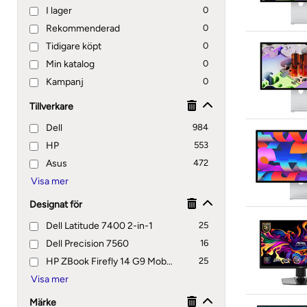
I lager
0
Rekommenderad
0
Tidigare köpt
0
Min katalog
0
Kampanj
0
Tillverkare
Dell
984
HP
553
Asus
472
Designat för
Dell Latitude 7400 2-in-1
25
Dell Precision 7560
16
HP ZBook Firefly 14 G9 Mobile Workstation
25
Märke