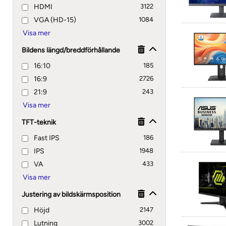
HDMI
3122
VGA (HD-15)
1084
Bildens längd/breddförhållande
16:10
185
16:9
2726
21:9
243
TFT-teknik
Fast IPS
186
IPS
1948
VA
433
Justering av bildskärmsposition
Höjd
2147
Lutning
3002