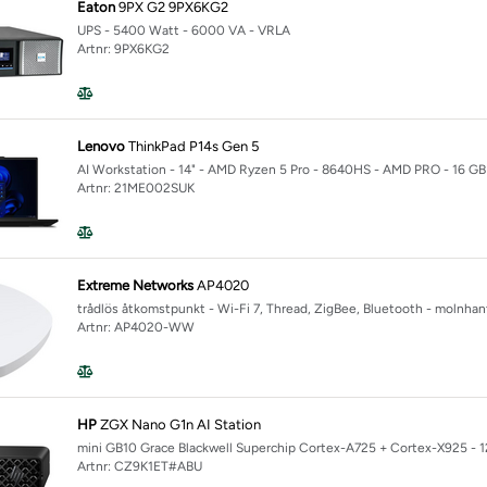
Eaton
9PX G2 9PX6KG2
Next Gen
UPS - 5400 Watt - 6000 VA - VRLA
t Gen, G2a Notebook Next Gen, G2i Notebook Next Gen, G2q Notebook
Artnr: 9PX6KG2
Lenovo
ThinkPad P14s Gen 5
AI Workstation - 14" - AMD Ryzen 5 Pro - 8640HS - AMD PRO - 16 GB 
Artnr: 21ME002SUK
Extreme Networks
AP4020
trådlös åtkomstpunkt - Wi-Fi 7, Thread, ZigBee, Bluetooth - molnhan
Artnr: AP4020-WW
HP
ZGX Nano G1n AI Station
mini GB10 Grace Blackwell Superchip Cortex-A725 + Cortex-X925 - 1
Artnr: CZ9K1ET#ABU