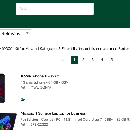
 10000 träffar. Använd Kategorier & Filter till vänster tillsammans med Sorteri
1
…
2
3
4
5
Apple
IPhone 11 - svart
4G smartphone - 64 GB - GSM
Artnr: MWLT2QN/A
Microsoft
Surface Laptop for Business
7th Edition - Copilot+ PC - 13.8" - Intel Core Ultra 7 - 268V - 32 GB
Artnr: EP2-22322