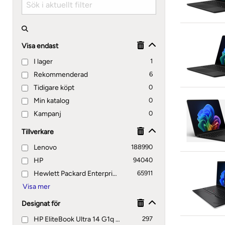
Visa endast
I lager
1
Rekommenderad
6
Tidigare köpt
0
Min katalog
0
Kampanj
0
Tillverkare
Lenovo
188990
HP
94040
Hewlett Packard Enterprise
65911
Designat för
HP EliteBook Ultra 14 G1q Notebook, 14 G1q8 Notebook, G1
297