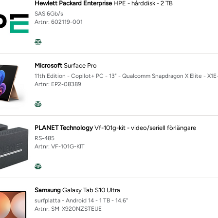
Hewlett Packard Enterprise
HPE - hårddisk - 2 TB
SAS 6Gb/s
Artnr: 602119-001
Microsoft
Surface Pro
11th Edition - Copilot+ PC - 13" - Qualcomm Snapdragon X Elite - X1
Artnr: EP2-08389
PLANET Technology
Vf-101g-kit - video/seriell förlängare
RS-485
Artnr: VF-101G-KIT
Samsung
Galaxy Tab S10 Ultra
surfplatta - Android 14 - 1 TB - 14.6"
Artnr: SM-X920NZSTEUE