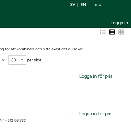
SV
EN
0
kr
Logga in
ng för att kombinera och hitta exakt det du söker.
per sida
Logga in för pris
Logga in för pris
 RAM - 512 GB SSD