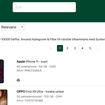
 10000 träffar. Använd Kategorier & Filter till vänster tillsammans med Sorteri
1
…
2
3
4
5
Apple
IPhone 11 - svart
4G smartphone - 64 GB - GSM
Artnr: MWLT2QN/A
OPPO
Find X9 Ultra - tundra umber
5G pekskärmsmobil - 512 GB - GSM
Artnr: 110010132482