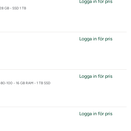
Logga in för pris
28 GB - SSD 1 TB
 Next Gen
Logga in för pris
Logga in för pris
E-80-100 - 16 GB RAM - 1 TB SSD
Logga in för pris