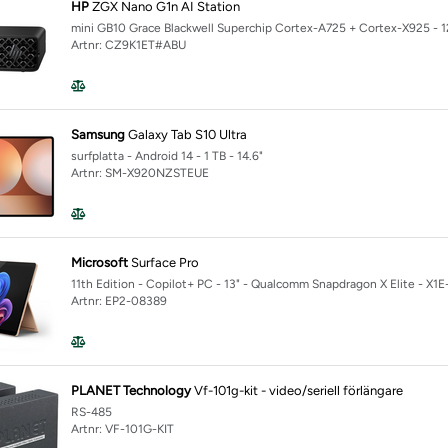
HP
ZGX Nano G1n AI Station
Next Gen
mini GB10 Grace Blackwell Superchip Cortex-A725 + Cortex-X925 - 1
t Gen, G2a Notebook Next Gen, G2i Notebook Next Gen, G2q Notebook
Artnr: CZ9K1ET#ABU
Samsung
Galaxy Tab S10 Ultra
surfplatta - Android 14 - 1 TB - 14.6"
Artnr: SM-X920NZSTEUE
Microsoft
Surface Pro
11th Edition - Copilot+ PC - 13" - Qualcomm Snapdragon X Elite - X1
Artnr: EP2-08389
PLANET Technology
Vf-101g-kit - video/seriell förlängare
RS-485
Artnr: VF-101G-KIT