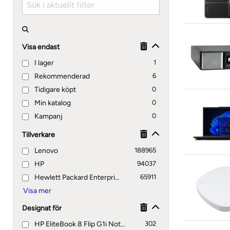
Visa endast
I lager
1
Rekommenderad
6
Tidigare köpt
0
Min katalog
0
Kampanj
0
Tillverkare
Lenovo
188965
HP
94037
Hewlett Packard Enterprise
65911
Designat för
HP EliteBook 8 Flip G1i Notebook AI, G2i Notebook Next Gen
302