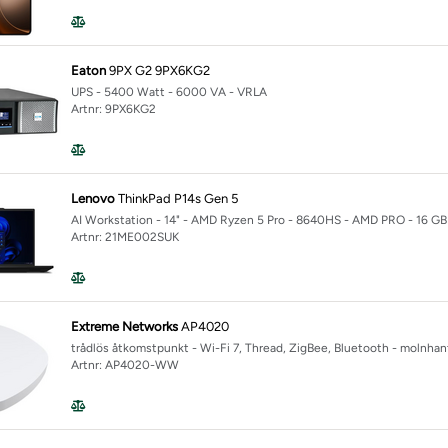
Eaton
9PX G2 9PX6KG2
UPS - 5400 Watt - 6000 VA - VRLA
Artnr: 9PX6KG2
Lenovo
ThinkPad P14s Gen 5
AI Workstation - 14" - AMD Ryzen 5 Pro - 8640HS - AMD PRO - 16 GB 
Artnr: 21ME002SUK
Extreme Networks
AP4020
trådlös åtkomstpunkt - Wi-Fi 7, Thread, ZigBee, Bluetooth - molnhan
Artnr: AP4020-WW
 AI