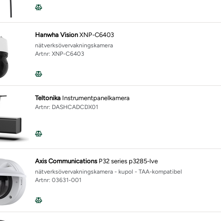
Hanwha Vision
XNP-C6403
nätverksövervakningskamera
Artnr: XNP-C6403
Teltonika
Instrumentpanelkamera
Artnr: DASHCADCDX01
Axis Communications
P32 series p3285-lve
nätverksövervakningskamera - kupol - TAA-kompatibel
Artnr: 03631-001