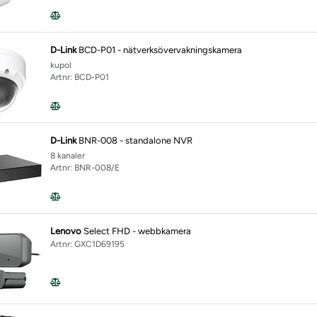
D-Link
BCD-P01 - nätverksövervakningskamera
kupol
Artnr: BCD-P01
D-Link
BNR-008 - standalone NVR
8 kanaler
Artnr: BNR-008/E
Lenovo
Select FHD - webbkamera
Artnr: GXC1D69195