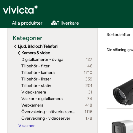
Alla produkter
Tillverkare
Sortera efter
Kategorier
Ljud, Bild och Telefoni
Din sökning gav
Kamera & video
Digitalkameror - övriga
127
Tillbehör - filter
46
Tillbehör - kamera
1710
Tillbehör - linser
359
Tillbehör - stativ
201
Videokamera
31
Väskor - digitalkamera
34
Webkamera
418
Övervakning - nätverkskamera
1116
Övervakning - videoserver
178