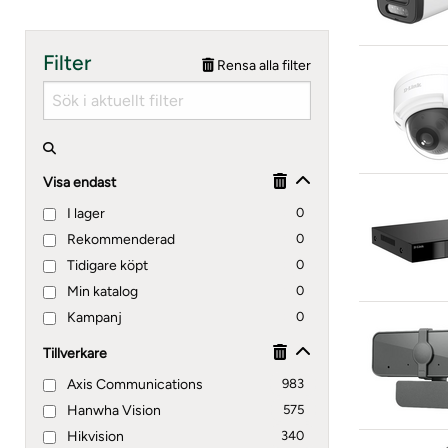
Filter
Rensa alla filter
Visa endast
I lager
0
Rekommenderad
0
Tidigare köpt
0
Min katalog
0
Kampanj
0
Tillverkare
Axis Communications
983
Hanwha Vision
575
Hikvision
340