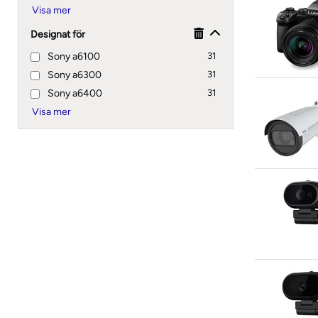
Designat för
Sony a6100
31
Sony a6300
31
Sony a6400
31