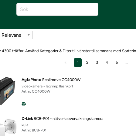
 4300 träffar. Använd Kategorier & Filter till vänster tillsammans med Sorterin
1
…
2
3
4
5
AgfaPhoto
Realimove CC4000W
videokamera - lagring: flashkort
Artnr: CC4000W
D-Link
BCB-P01 - nätverksövervakningskamera
kula
Artnr: BCB-P01