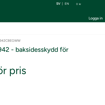
SV
EN
0
kr
Logga in
ES942CBEGWW
2 - baksidesskydd för
r pris