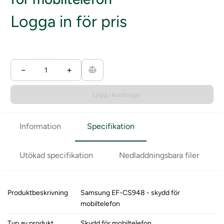
Logga in för pris
−
+
Lägg i kundvagn
Information
Specifikation
Utökad specifikation
Nedladdningsbara filer
Produktbeskrivning
Samsung EF-CS948 - skydd för
mobiltelefon
Typ av produkt
Skydd för mobiltelefon