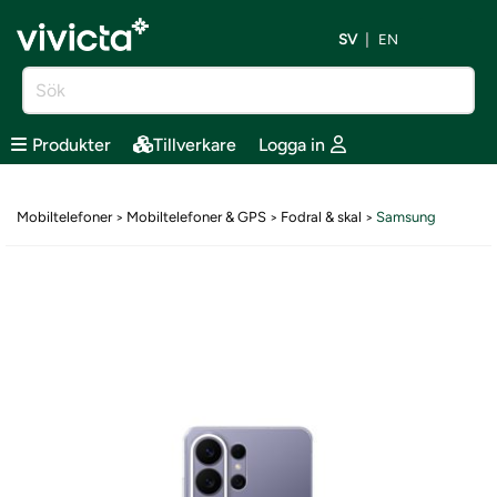
SV
EN
Produkter
Tillverkare
Logga in
Mobiltelefoner
Mobiltelefoner & GPS
Fodral & skal
Samsung
>
>
>