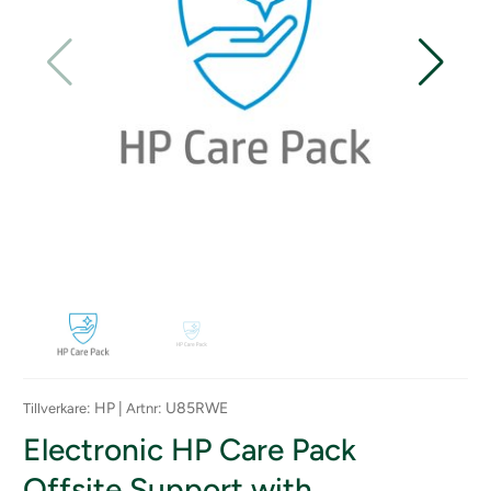
: HP |
: U85RWE
Tillverkare
Artnr
Electronic HP Care Pack
Offsite Support with