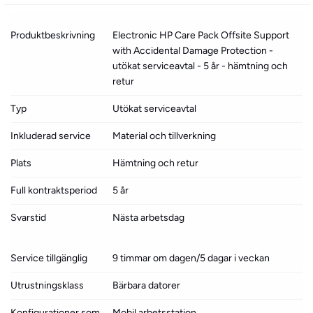
Produktbeskrivning
Electronic HP Care Pack Offsite Support
with Accidental Damage Protection -
utökat serviceavtal - 5 år - hämtning och
retur
Typ
Utökat serviceavtal
Inkluderad service
Material och tillverkning
Plats
Hämtning och retur
Full kontraktsperiod
5 år
Svarstid
Nästa arbetsdag
Service tillgänglig
9 timmar om dagen/5 dagar i veckan
Utrustningsklass
Bärbara datorer
Konfigurationer som
Mobil arbetsstation