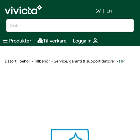
SV
EN
Produkter
Tillverkare
Logga in
Datortillbehör
Tillbehör
Service, garanti & support datorer
HP
>
>
>