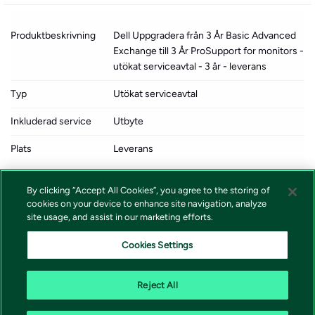
Produktbeskrivning
Dell Uppgradera från 3 År Basic Advanced
Exchange till 3 År ProSupport for monitors -
utökat serviceavtal - 3 år - leverans
Typ
Utökat serviceavtal
Inkluderad service
Utbyte
Plats
Leverans
Full kontraktsperiod
3 år
By clicking “Accept All Cookies”, you agree to the storing of
cookies on your device to enhance site navigation, analyze
Svarstid
Nästa arbetsdag
site usage, and assist in our marketing efforts.
Designat för
Alienware AW3225QF, AW3425DW;
Cookies Settings
UltraSharp U4025QW, U4924DW
Reject All