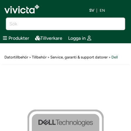
SV
EN
Produkter
Tillverkare
Logga in
Datortillbehör
Tillbehör
Service, garanti & support datorer
Dell
>
>
>