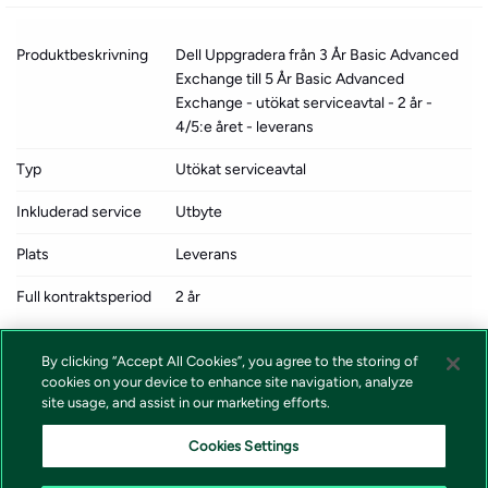
Produktbeskrivning
Dell Uppgradera från 3 År Basic Advanced
Exchange till 5 År Basic Advanced
Exchange - utökat serviceavtal - 2 år -
4/5:e året - leverans
Typ
Utökat serviceavtal
Inkluderad service
Utbyte
Plats
Leverans
Full kontraktsperiod
2 år
Supportperiod
4:e och 5:e året
By clicking “Accept All Cookies”, you agree to the storing of
cookies on your device to enhance site navigation, analyze
Svarstid
Nästa arbetsdag
site usage, and assist in our marketing efforts.
Designat för
Alienware AW3225QF; UltraSharp
Cookies Settings
U4025QW, U4924DW