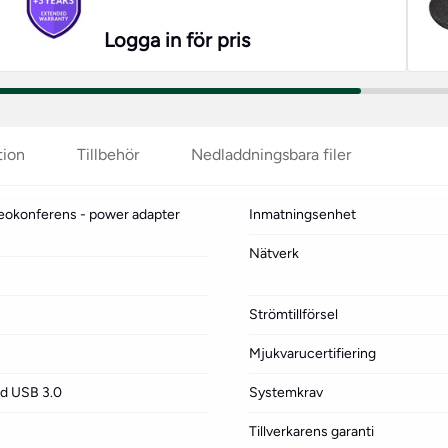
Logga in för pris
tion
Tillbehör
Nedladdningsbara filer
ideokonferens - power adapter
Inmatningsenhet
Nätverk
Strömtillförsel
Mjukvarucertifiering
ed USB 3.0
Systemkrav
Tillverkarens garanti