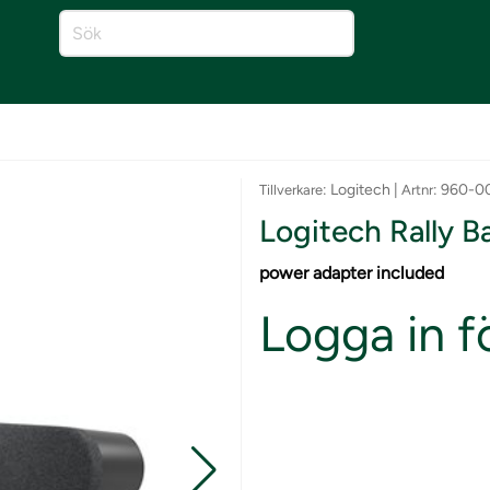
: Logitech |
: 960-0
Tillverkare
Artnr
Logitech Rally B
power adapter included
Logga in fö