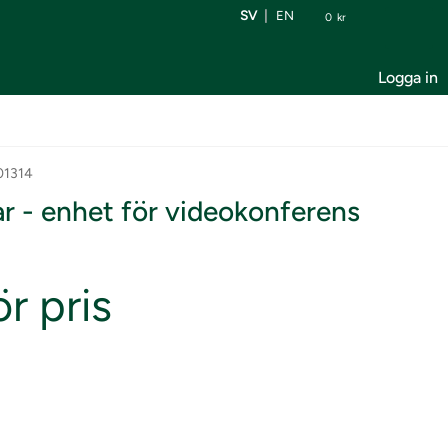
SV
EN
0
kr
Logga in
01314
ar - enhet för videokonferens
r pris