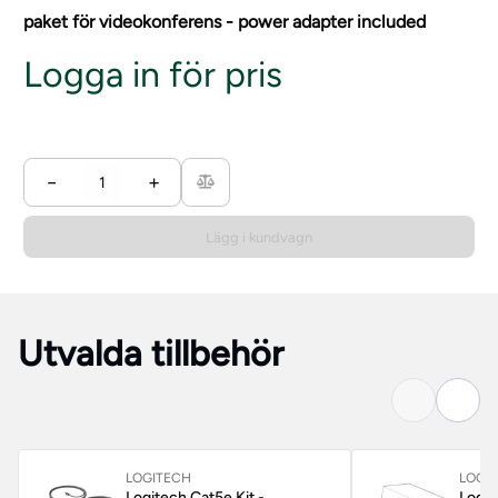
paket för videokonferens - power adapter included
Logga in för pris
−
+
Lägg i kundvagn
Utvalda tillbehör
LOGITECH
LOGI
Logitech Cat5e Kit -
Logit