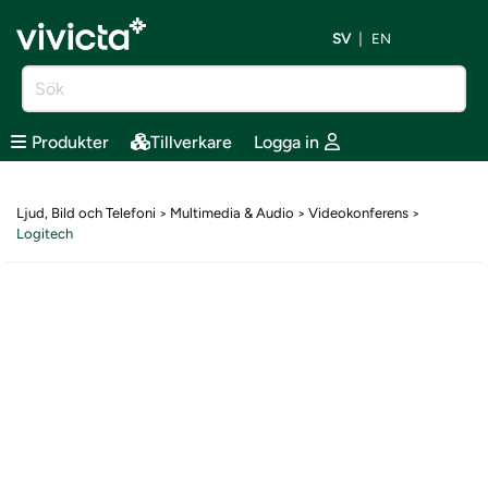
SV
EN
Produkter
Tillverkare
Logga in
Ljud, Bild och Telefoni
Multimedia & Audio
Videokonferens
>
>
>
Logitech