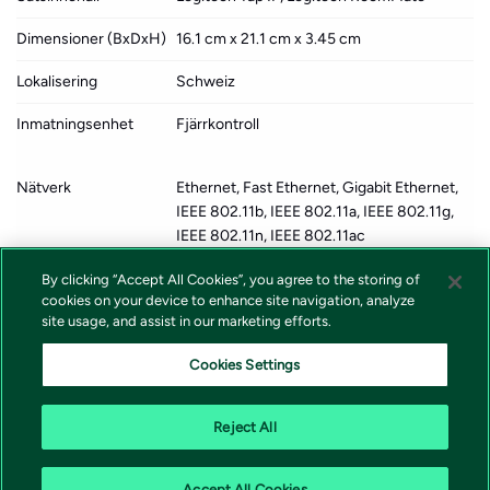
Dimensioner (BxDxH)
16.1 cm x 21.1 cm x 3.45 cm
Lokalisering
Schweiz
Inmatningsenhet
Fjärrkontroll
Nätverk
Ethernet, Fast Ethernet, Gigabit Ethernet,
IEEE 802.11b, IEEE 802.11a, IEEE 802.11g,
IEEE 802.11n, IEEE 802.11ac
Strömtillförsel
AC 100-240 V
By clicking “Accept All Cookies”, you agree to the storing of
cookies on your device to enhance site navigation, analyze
Mjukvarucertifiering
Zoomcertifierad, Certifierad för Microsoft-
site usage, and assist in our marketing efforts.
teams
Cookies Settings
Tillverkarens garanti
2 års garanti
Reject All
Accept All Cookies