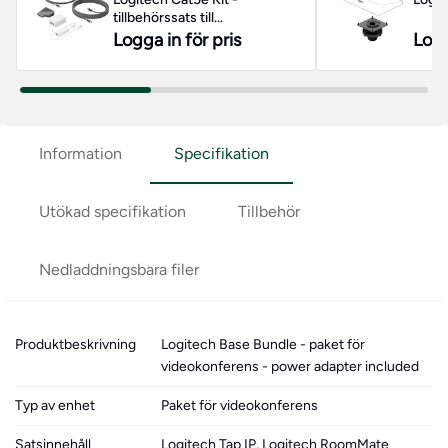
tillbehörssats till
videokonferens
Logga in för pris
Logg
Information
Specifikation
Utökad specifikation
Tillbehör
Nedladdningsbara filer
Produktbeskrivning
Logitech Base Bundle - paket för
videokonferens - power adapter included
Typ av enhet
Paket för videokonferens
Satsinnehåll
Logitech Tap IP, Logitech RoomMate