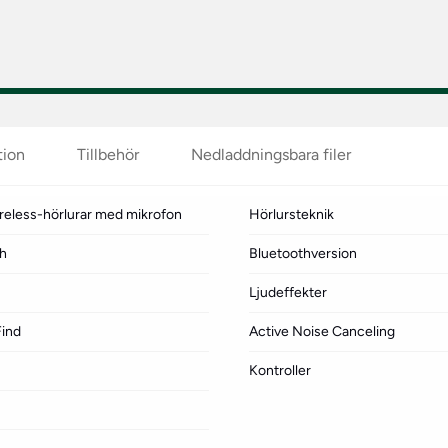
tion
Tillbehör
Nedladdningsbara filer
reless-hörlurar med mikrofon
Hörlursteknik
th
Bluetoothversion
Ljudeffekter
Find
Active Noise Canceling
Kontroller