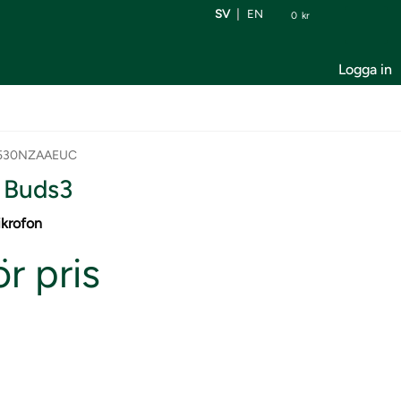
SV
EN
0
kr
Logga in
R530NZAAEUC
 Buds3
ikrofon
r pris