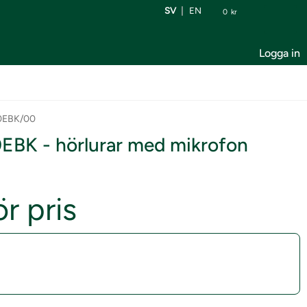
SV
EN
0
kr
Logga in
0EBK/00
EBK - hörlurar med mikrofon
r pris