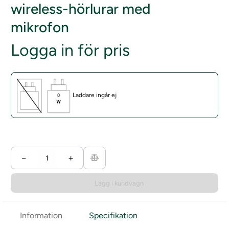
wireless-hörlurar med
mikrofon
Logga in för pris
Laddare ingår ej
−
+
Lägg i kundvagn
Information
Specifikation