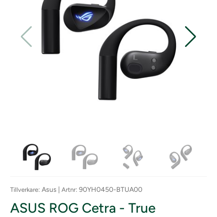
: Asus |
: 90YH0450-BTUA00
Tillverkare
Artnr
ASUS ROG Cetra - True