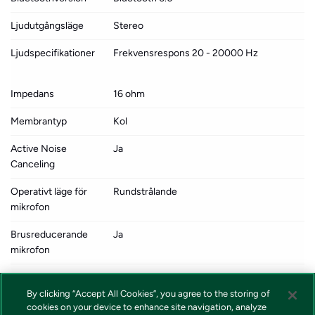
Ljudutgångsläge
Stereo
Ljudspecifikationer
Frekvensrespons 20 - 20000 Hz
Impedans
16 ohm
Membrantyp
Kol
Active Noise
Ja
Canceling
Operativt läge för
Rundstrålande
mikrofon
Brusreducerande
Ja
mikrofon
Inkluderade
4
mikrofoner
By clicking “Accept All Cookies”, you agree to the storing of
cookies on your device to enhance site navigation, analyze