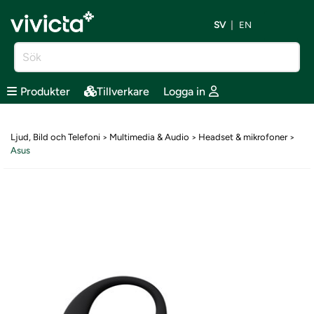
SV
EN
Produkter
Tillverkare
Logga in
Ljud, Bild och Telefoni
Multimedia & Audio
Headset & mikrofoner
>
>
>
Asus