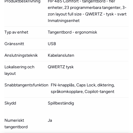
Produktbeskrivning
HP 485 Comfort - tangentbord - fler
enheter, 23 programmerbara tangenter, 3-
zon layout full size - QWERTZ - tysk - svart
Inmatningsenhet
Typ av enhet
Tangentbord - ergonomisk
Gränssnitt
USB
Anslutningsteknik
Kabelansluten
Lokalisering och
QWERTZ tysk
layout
Snabbtangentsfunktion
FN-knapplås, Caps Lock, diktering,
språkomkopplare, Copilot-tangent
Skydd
Spillbeständig
Numeriskt
Ja
tangentbord