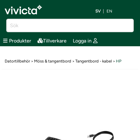
SV
EN
Produkter
Tillverkare
Logga in
Datortillbehör
Möss & tangentbord
Tangentbord - kabel
HP
>
>
>