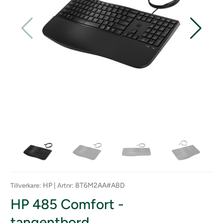
: HP |
: 8T6M2AA#ABD
Tillverkare
Artnr
HP 485 Comfort -
tangentbord