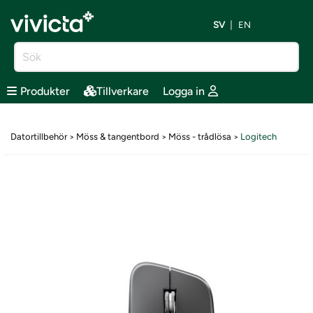
SV
EN
Produkter
Tillverkare
Logga in
Datortillbehör
Möss & tangentbord
Möss - trådlösa
Logitech
>
>
>