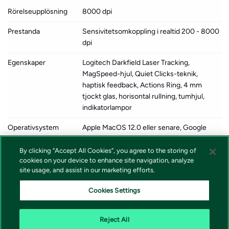
Rörelseupplösning
8000 dpi
Prestanda
Sensivitetsomkoppling i realtid 200 - 8000
dpi
Egenskaper
Logitech Darkfield Laser Tracking,
MagSpeed-hjul, Quiet Clicks-teknik,
haptisk feedback, Actions Ring, 4 mm
tjockt glas, horisontal rullning, tumhjul,
indikatorlampor
Operativsystem
Apple MacOS 12.0 eller senare, Google
erfordras
Chrome OS, Linux, Microsoft Windows 10 /
11
By clicking “Accept All Cookies”, you agree to the storing of
cookies on your device to enhance site navigation, analyze
Återvunnet
54 %
site usage, and assist in our marketing efforts.
produktinnehåll
Cookies Settings
Tillverkarens garanti
2 års garanti
Reject All