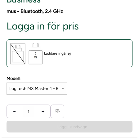
mus - Bluetooth, 2.4 GHz
Logga in för pris
Laddare ingår ej
Modell
:
−
+
Lägg i kundvagn