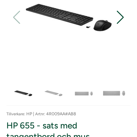
: HP |
: 4R009AA#AB8
Tillverkare
Artnr
HP 655 - sats med
tangentbord och mus