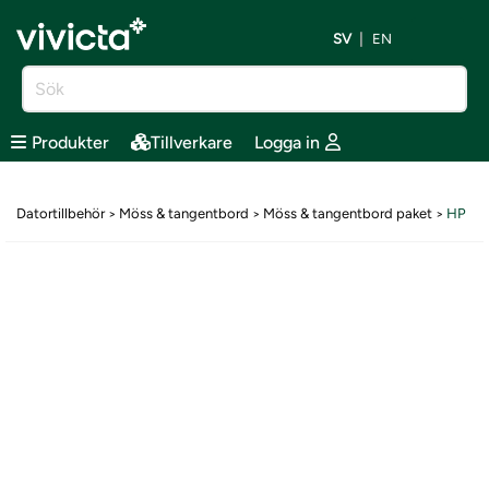
SV
EN
Produkter
Tillverkare
Logga in
Datortillbehör
Möss & tangentbord
Möss & tangentbord paket
HP
>
>
>