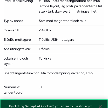
Produktbeskrivning
HP 655 - sats med tangentbord och mus -
3-zons layout, låg profil på tangenterna full
size - turkiska - svart Inmatningsenhet
Typ av enhet
Sats med tangentbord och mus
Gränssnitt
2.4 GHz
Trådlös mottagare
Trådlös USB-mottagare
Anslutningsteknik
Trådlös
Lokalisering och
Turkiska
layout
Snabbtangentsfunktion
Mikrofondämpning, diktering, Emoji
Numeriskt
Ja
tangentbord
Pekenhet
Mus - trådlös
By clicking “Accept All Cookies”, you agree to the storing of