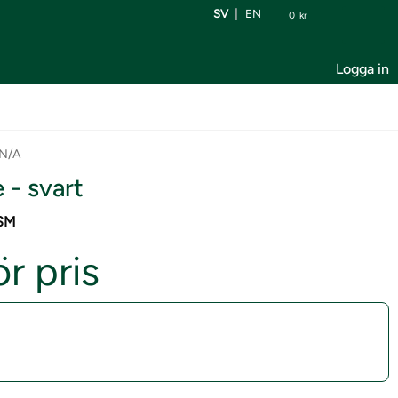
SV
EN
0
kr
Logga in
N/A
 - svart
GSM
r pris