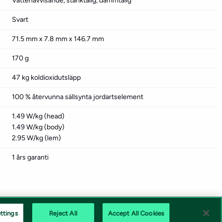
Vattenavvisande, stänktålig, dammtålig
Svart
71.5 mm x 7.8 mm x 146.7 mm
170 g
47 kg koldioxidutsläpp
100 % återvunna sällsynta jordartselement
1.49 W/kg (head)
1.49 W/kg (body)
2.95 W/kg (lem)
1 års garanti
ttings
Reject All
Accept All Cookies