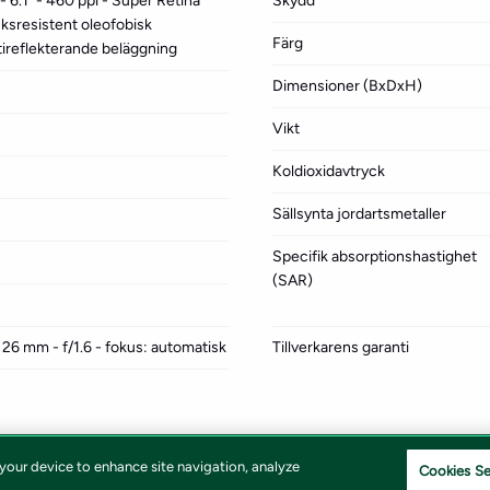
 6.1" - 460 ppi - Super Retina
Skydd
ksresistent oleofobisk
Färg
tireflekterande beläggning
Dimensioner (BxDxH)
Vikt
Koldioxidavtryck
Sällsynta jordartsmetaller
Specifik absorptionshastighet
(SAR)
 26 mm - f/1.6 - fokus: automatisk
Tillverkarens garanti
 your device to enhance site navigation, analyze
Cookies Se
Vivicta | 171 79 Solna |
shop@vivicta.com