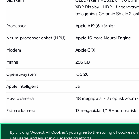
Bildskärm
OLED-skärm - 2532 x 1170 pixlar -
XDR Display - HDR - fingeravtryc
beläggning, Ceramic Shield 2, an
Processor
Apple A19 (6-kärnig)
Neural processor enhet (NPU)
Apple 16-core Neural Engine
Modem
Apple C1X
Minne
256 GB
Operativsystem
iOS 26
Apple Intelligens
Ja
Huvudkamera
48 megapixlar - 2x optisk zoom -
Främre kamera
12 megapixlar f/1.9 - automatisk
By clicking “Accept All Cookies”, you agree to the storing of cookies on
site usage, and assist in our marketing efforts.