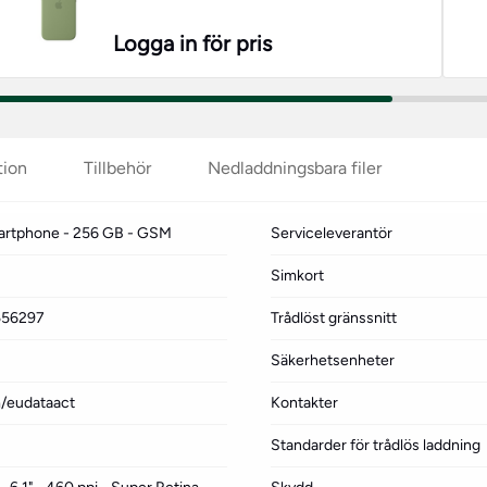
Logga in för pris
tion
Tillbehör
Nedladdningsbara filer
martphone - 256 GB - GSM
Serviceleverantör
Simkort
2556297
Trådlöst gränssnitt
Säkerhetsenheter
m/eudataact
Kontakter
Standarder för trådlös laddning