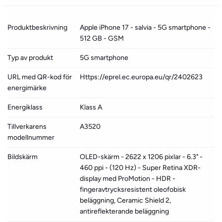
Produktbeskrivning
Apple iPhone 17 - salvia - 5G smartphone -
512 GB - GSM
Typ av produkt
5G smartphone
URL med QR-kod för
Https://eprel.ec.europa.eu/qr/2402623
energimärke
Energiklass
Klass A
Tillverkarens
A3520
modellnummer
Bildskärm
OLED-skärm - 2622 x 1206 pixlar - 6.3" -
460 ppi - (120 Hz) - Super Retina XDR-
display med ProMotion - HDR -
fingeravtrycksresistent oleofobisk
beläggning, Ceramic Shield 2,
antireflekterande beläggning