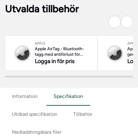
Utvalda tillbehör
APPLE
APPLE
Apple AirTag - Bluetooth-
Apple
tagg med antiförlust för
gener
mobiltelefon, surfplatta
Logga in för pris
Logg
Information
Specifikation
Utökad specifikation
Tillbehör
Nedladdningsbara filer