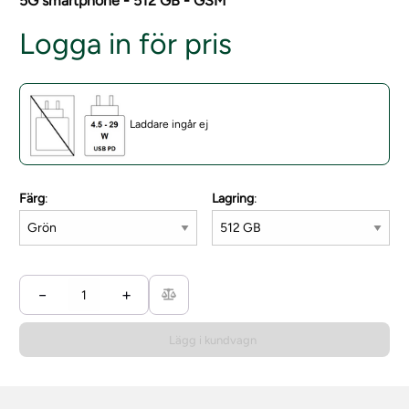
5G smartphone - 512 GB - GSM
Logga in för pris
Laddare ingår ej
Färg
:
Lagring
:
−
+
Lägg i kundvagn