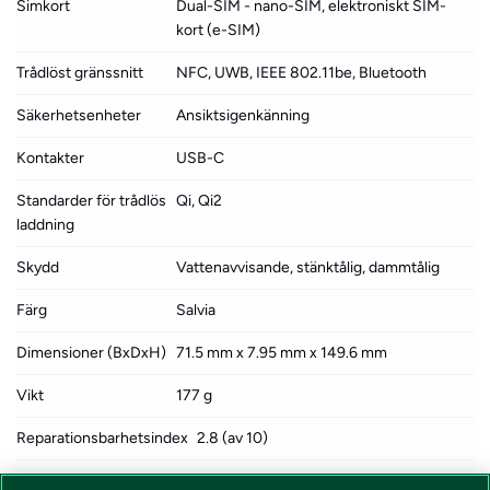
Simkort
Dual-SIM - nano-SIM, elektroniskt SIM-
kort (e-SIM)
Trådlöst gränssnitt
NFC, UWB, IEEE 802.11be, Bluetooth
Säkerhetsenheter
Ansiktsigenkänning
Kontakter
USB-C
Standarder för trådlös
Qi, Qi2
laddning
Skydd
Vattenavvisande, stänktålig, dammtålig
Färg
Salvia
Dimensioner (BxDxH)
71.5 mm x 7.95 mm x 149.6 mm
Vikt
177 g
Reparationsbarhetsindex
2.8 (av 10)
Koldioxidavtryck
61 kg koldioxidutsläpp