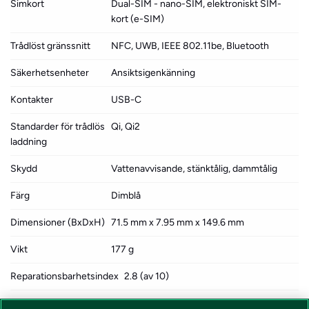
Simkort
Dual-SIM - nano-SIM, elektroniskt SIM-
kort (e-SIM)
Trådlöst gränssnitt
NFC, UWB, IEEE 802.11be, Bluetooth
Säkerhetsenheter
Ansiktsigenkänning
Kontakter
USB-C
Standarder för trådlös
Qi, Qi2
laddning
Skydd
Vattenavvisande, stänktålig, dammtålig
Färg
Dimblå
Dimensioner (BxDxH)
71.5 mm x 7.95 mm x 149.6 mm
Vikt
177 g
Reparationsbarhetsindex
2.8 (av 10)
Koldioxidavtryck
61 kg koldioxidutsläpp