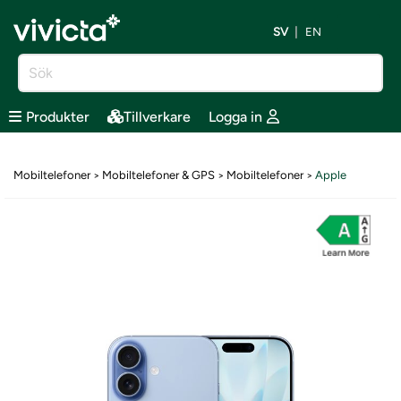
SV
EN
Produkter
Tillverkare
Logga in
Mobiltelefoner
Mobiltelefoner & GPS
Mobiltelefoner
Apple
>
>
>