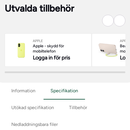
Utvalda tillbehör
APPLE
APPLE
Apple - skydd för
Beats
mobiltelefon
mobil
Logga in för pris
Logg
Information
Specifikation
Utökad specifikation
Tillbehör
Nedladdningsbara filer