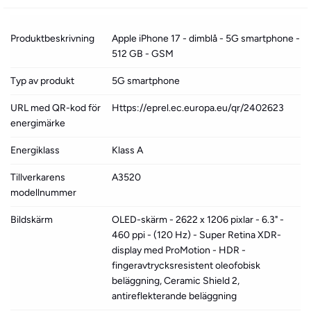
Produktbeskrivning
Apple iPhone 17 - dimblå - 5G smartphone -
512 GB - GSM
Typ av produkt
5G smartphone
URL med QR-kod för
Https://eprel.ec.europa.eu/qr/2402623
energimärke
Energiklass
Klass A
Tillverkarens
A3520
modellnummer
Bildskärm
OLED-skärm - 2622 x 1206 pixlar - 6.3" -
460 ppi - (120 Hz) - Super Retina XDR-
display med ProMotion - HDR -
fingeravtrycksresistent oleofobisk
beläggning, Ceramic Shield 2,
antireflekterande beläggning