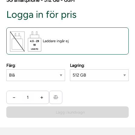
5G smartphone - 512 GB - GSM
Logga in för pris
Laddare ingår ej
Färg
:
Lagring
:
−
+
Lägg i kundvagn