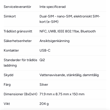
Serviceleverantör
Inte specificerad
Simkort
Dual-SIM - nano-SIM, elektroniskt SIM-
kort (e-SIM)
Trådlöst gränssnitt
NFC, UWB, IEEE 802.11be, Bluetooth
Säkerhetsenheter
Ansiktsigenkänning
Kontakter
USB-C
Standarder för trådlös
Qi2
laddning
Skydd
Vattenavvisande, stänktålig, dammtålig
Färg
Silver
Dimensioner (BxDxH)
71.9 mm x 8.75 mm x 150 mm
Vikt
204 g