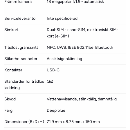
Främre kamera
18 megapixlar f/1.9 - automatisk
Serviceleverantör
Inte specificerad
Simkort
Dual-SIM - nano-SIM, elektroniskt SIM-
kort (e-SIM)
Trådlöst gränssnitt
NFC, UWB, IEEE 802.11be, Bluetooth
Säkerhetsenheter
Ansiktsigenkänning
Kontakter
USB-C
Standarder för trådlös
Qi2
laddning
Skydd
Vattenavvisande, stänktålig, dammtålig
Färg
Deep blue
Dimensioner (BxDxH)
71.9 mm x 8.75 mm x 150 mm