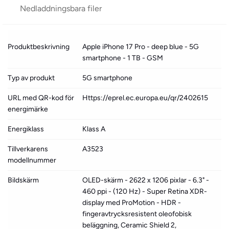
Nedladdningsbara filer
Produktbeskrivning
Apple iPhone 17 Pro - deep blue - 5G
smartphone - 1 TB - GSM
Typ av produkt
5G smartphone
URL med QR-kod för
Https://eprel.ec.europa.eu/qr/2402615
energimärke
Energiklass
Klass A
Tillverkarens
A3523
modellnummer
Bildskärm
OLED-skärm - 2622 x 1206 pixlar - 6.3" -
460 ppi - (120 Hz) - Super Retina XDR-
display med ProMotion - HDR -
fingeravtrycksresistent oleofobisk
beläggning, Ceramic Shield 2,