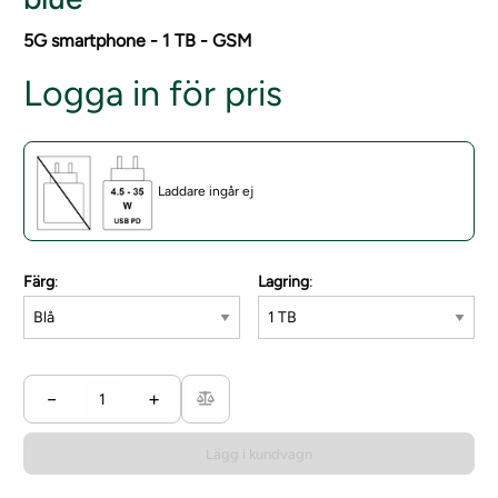
5G smartphone - 1 TB - GSM
Logga in för pris
Laddare ingår ej
Färg
:
Lagring
:
−
+
Lägg i kundvagn