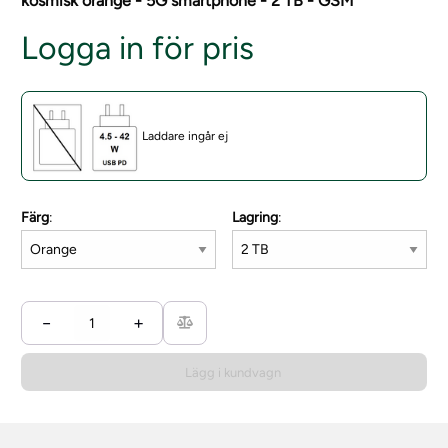
kosmisk orange - 5G smartphone - 2 TB - GSM
Logga in för pris
Laddare ingår ej
Färg
:
Lagring
:
−
+
Lägg i kundvagn