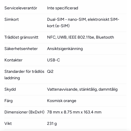
Serviceleverantör
Inte specificerad
Simkort
Dual-SIM - nano-SIM, elektroniskt SIM-
kort (e-SIM)
Trådlöst gränssnitt
NFC, UWB, IEEE 802.11be, Bluetooth
Säkerhetsenheter
Ansiktsigenkänning
Kontakter
USB-C
Standarder för trådlös
Qi2
laddning
Skydd
Vattenavvisande, stänktålig, dammtålig
Färg
Kosmisk orange
Dimensioner (BxDxH)
78 mm x 8.75 mm x 163.4 mm
Vikt
231 g