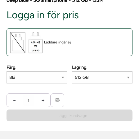
deep blue - 5G smartphone - 512 GB - GSM
Logga in för pris
Laddare ingår ej
Färg
:
Lagring
:
−
+
Lägg i kundvagn