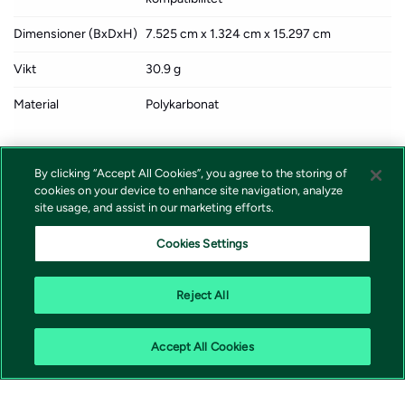
Dimensioner (BxDxH)
7.525 cm x 1.324 cm x 15.297 cm
Vikt
30.9 g
Material
Polykarbonat
Yta
Matt
By clicking “Accept All Cookies”, you agree to the storing of
cookies on your device to enhance site navigation, analyze
Färg
Kalksten
site usage, and assist in our marketing efforts.
Tillverkarens garanti
1 års garanti
Cookies Settings
Designat för
iPhone 17
Reject All
Accept All Cookies
Vivicta | 171 79 Solna |
shop@vivicta.com