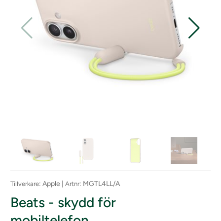
: Apple |
: MGTL4LL/A
Tillverkare
Artnr
Beats - skydd för
mobiltelefon