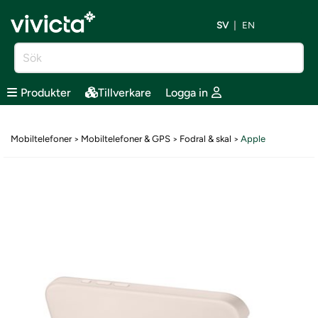
SV
EN
Produkter
Tillverkare
Logga in
Mobiltelefoner
Mobiltelefoner & GPS
Fodral & skal
Apple
>
>
>