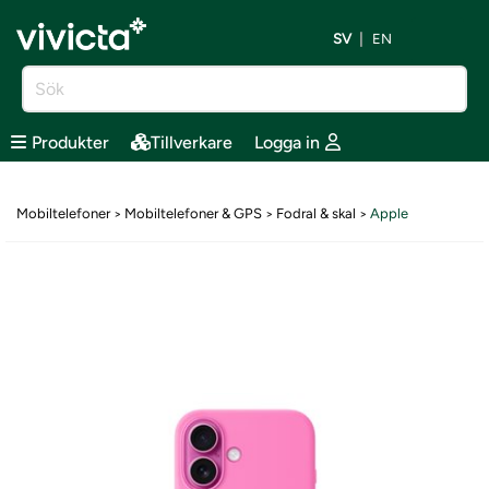
SV
EN
Produkter
Tillverkare
Logga in
Mobiltelefoner
Mobiltelefoner & GPS
Fodral & skal
Apple
>
>
>