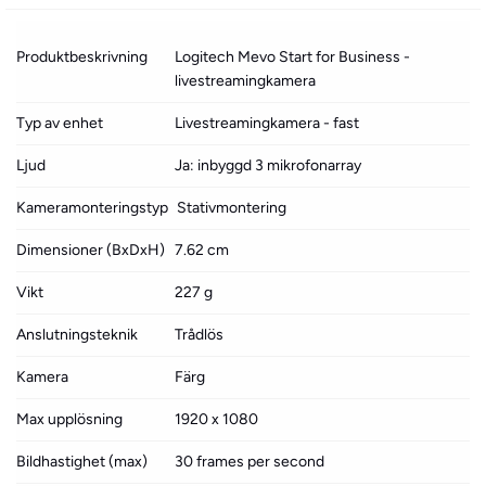
Produktbeskrivning
Logitech Mevo Start for Business -
livestreamingkamera
Typ av enhet
Livestreamingkamera - fast
Ljud
Ja: inbyggd 3 mikrofonarray
Kameramonteringstyp
Stativmontering
Dimensioner (BxDxH)
7.62 cm
Vikt
227 g
Anslutningsteknik
Trådlös
Kamera
Färg
Max upplösning
1920 x 1080
Bildhastighet (max)
30 frames per second