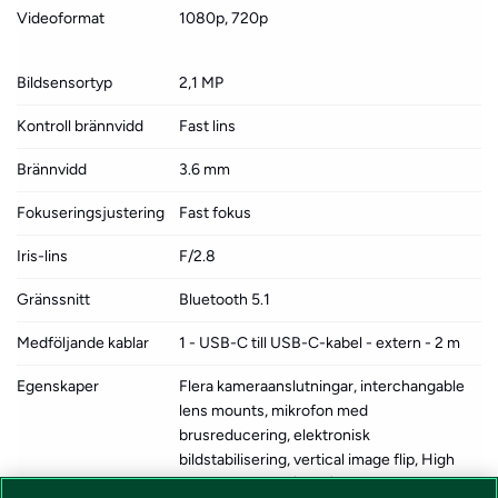
Videoformat
1080p, 720p
Bildsensortyp
2,1 MP
Kontroll brännvidd
Fast lins
Brännvidd
3.6 mm
Fokuseringsjustering
Fast fokus
Iris-lins
F/2.8
Gränssnitt
Bluetooth 5.1
Medföljande kablar
1 - USB-C till USB-C-kabel - extern - 2 m
Egenskaper
Flera kameraanslutningar, interchangable
lens mounts, mikrofon med
brusreducering, elektronisk
bildstabilisering, vertical image flip, High
Dynamic Range (HDR), automatisk