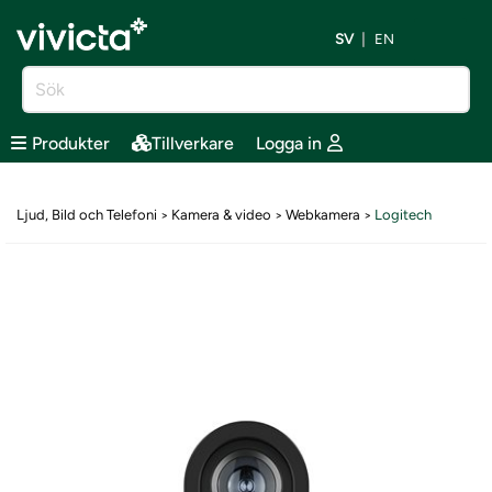
SV
EN
Produkter
Tillverkare
Logga in
Ljud, Bild och Telefoni
Kamera & video
Webkamera
Logitech
>
>
>