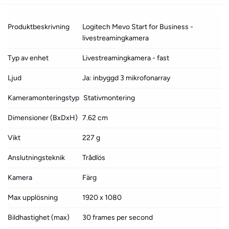
Produktbeskrivning
Logitech Mevo Start for Business -
livestreamingkamera
Typ av enhet
Livestreamingkamera - fast
Ljud
Ja: inbyggd 3 mikrofonarray
Kameramonteringstyp
Stativmontering
Dimensioner (BxDxH)
7.62 cm
Vikt
227 g
Anslutningsteknik
Trådlös
Kamera
Färg
Max upplösning
1920 x 1080
Bildhastighet (max)
30 frames per second