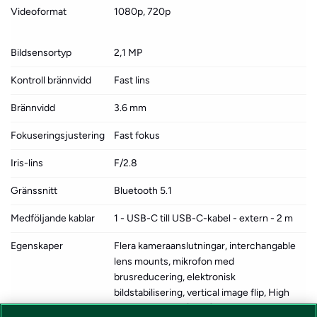
Videoformat
1080p, 720p
Bildsensortyp
2,1 MP
Kontroll brännvidd
Fast lins
Brännvidd
3.6 mm
Fokuseringsjustering
Fast fokus
Iris-lins
F/2.8
Gränssnitt
Bluetooth 5.1
Medföljande kablar
1 - USB-C till USB-C-kabel - extern - 2 m
Egenskaper
Flera kameraanslutningar, interchangable
lens mounts, mikrofon med
brusreducering, elektronisk
bildstabilisering, vertical image flip, High
Dynamic Range (HDR), automatisk