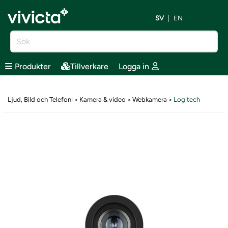
SV
EN
Produkter
Tillverkare
Logga in
Ljud, Bild och Telefoni
Kamera & video
Webkamera
Logitech
>
>
>