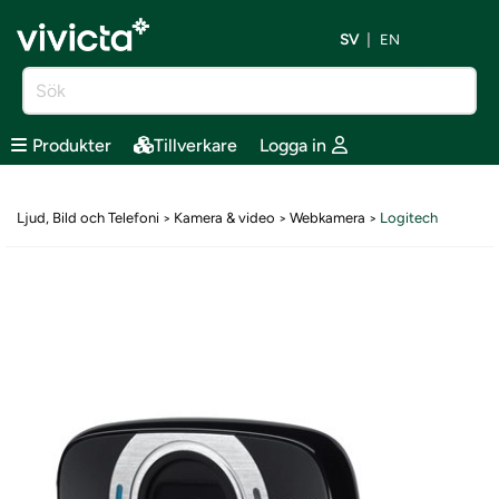
SV
EN
Produkter
Tillverkare
Logga in
Ljud, Bild och Telefoni
Kamera & video
Webkamera
Logitech
>
>
>