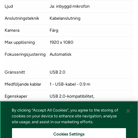
Ljud
Ja: inbyggd mikrofon
Anslutningsteknik
Kabelanslutning
Kamera
Färg
Max upplösning
1920 x 1080
Fokuseringsjustering
Automatisk
Gränssnitt
USB 2.0
Medföljande kablar
1 - USB-kabel - 0.9 m
Egenskaper
USB 2.0-kompatibilitet,
Ansiktsigenkänning, 720p HD-videosamtal,
Logitech Fluid Crystal-teknologi, 1080 p
By clicking “Accept All Cookies”, you agree to the storing of
cookies on your device to enhance site navigation, analyze
Full HD-filminspelning
site usage, and assist in our marketing efforts.
Tillverkarens garanti
2 års garanti
Cookies Settings