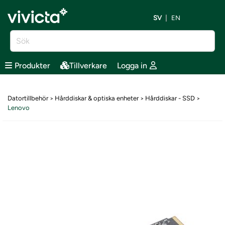
SV
EN
Produkter
Tillverkare
Logga in
Datortillbehör
Hårddiskar & optiska enheter
Hårddiskar - SSD
>
>
>
Lenovo