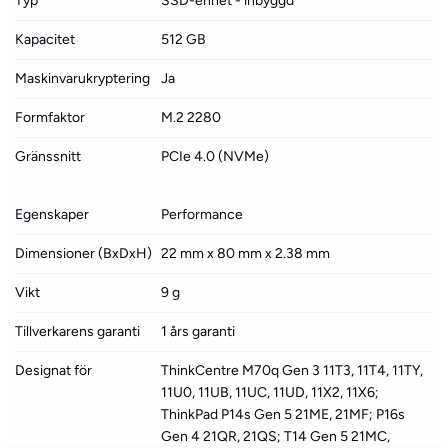
Typ
SSD-enhet - inbyggd
Kapacitet
512 GB
Maskinvarukryptering
Ja
Formfaktor
M.2 2280
Gränssnitt
PCIe 4.0 (NVMe)
Egenskaper
Performance
Dimensioner (BxDxH)
22 mm x 80 mm x 2.38 mm
Vikt
9 g
Tillverkarens garanti
1 års garanti
Designat för
ThinkCentre M70q Gen 3 11T3, 11T4, 11TY,
11U0, 11UB, 11UC, 11UD, 11X2, 11X6;
ThinkPad P14s Gen 5 21ME, 21MF; P16s
Gen 4 21QR, 21QS; T14 Gen 5 21MC,