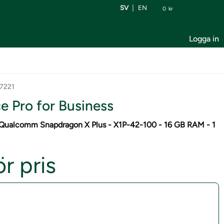
SV
EN
0
kr
Logga in
27221
e Pro for Business
 - Qualcomm Snapdragon X Plus - X1P-42-100 - 16 GB RAM - 1
r pris