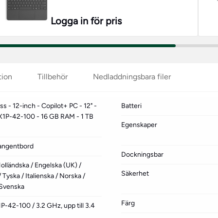
Logga in för pris
tion
Tillbehör
Nedladdningsbara filer
s - 12-inch - Copilot+ PC - 12" -
Batteri
X1P-42-100 - 16 GB RAM - 1 TB
Egenskaper
 tangentbord
Dockningsbar
Holländska / Engelska (UK) /
Säkerhet
 Tyska / Italienska / Norska /
/ Svenska
Färg
42-100 / 3.2 GHz, upp till 3.4