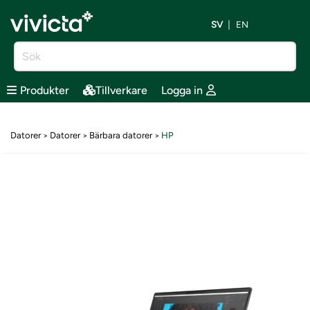
SV
EN
Produkter
Tillverkare
Logga in
Datorer
Datorer
Bärbara datorer
HP
>
>
>