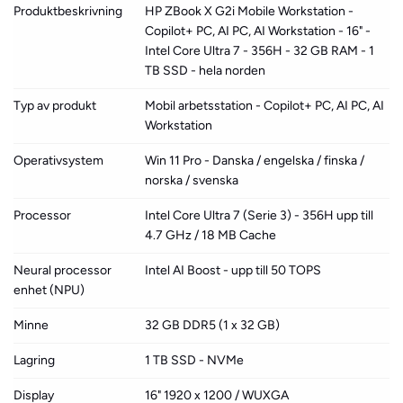
Produktbeskrivning
HP ZBook X G2i Mobile Workstation -
Copilot+ PC, AI PC, AI Workstation - 16" -
Intel Core Ultra 7 - 356H - 32 GB RAM - 1
TB SSD - hela norden
Typ av produkt
Mobil arbetsstation - Copilot+ PC, AI PC, AI
Workstation
Operativsystem
Win 11 Pro - Danska / engelska / finska /
norska / svenska
Processor
Intel Core Ultra 7 (Serie 3) - 356H upp till
4.7 GHz / 18 MB Cache
Neural processor
Intel AI Boost - upp till 50 TOPS
enhet (NPU)
Minne
32 GB DDR5 (1 x 32 GB)
Lagring
1 TB SSD - NVMe
Display
16" 1920 x 1200 / WUXGA