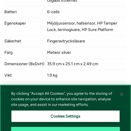
Gigabit Ethernet
Batteri
6-cells
Egenskaper
Miljöljussensor, hallsensor, HP Tamper
Lock, termogivare, HP Sure Platform
Säkerhet
Fingeravtrycksläsare
Färg
Meteor silver
Dimensioner (BxDxH)
35.9 cm x 25.1 cm x 2.49 cm
Vikt
1.9 kg
Lokalisering
Språk: norska, svenska, finska, danska /
region: Norge, Sverige, Finland, Danmark
By clicking “Accept All Cookies”, you agree to the storing of
cookies on your device to enhance site navigation, analyze
Miljöstandarder
ENERGY STAR-godkänd
site usage, and assist in our marketing efforts.
Kombinerade tjänster
HP 3 år på plats med förutsägande
Cookies Settings
varningar för högpresterande arbetsstation