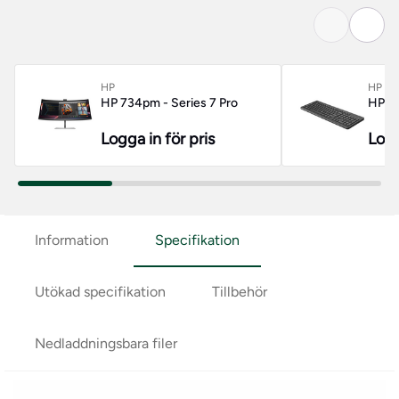
HP
HP
HP 734pm - Series 7 Pro
HP 22
Logga in för pris
Logg
Information
Specifikation
Utökad specifikation
Tillbehör
Nedladdningsbara filer