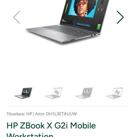
: HP |
: DH1L3ET#UUW
Tillverkare
Artnr
HP ZBook X G2i Mobile
Workstation