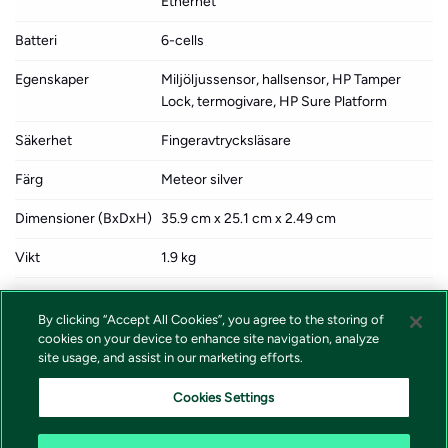
Ethernet
Batteri
6-cells
Egenskaper
Miljöljussensor, hallsensor, HP Tamper
Lock, termogivare, HP Sure Platform
Säkerhet
Fingeravtrycksläsare
Färg
Meteor silver
Dimensioner (BxDxH)
35.9 cm x 25.1 cm x 2.49 cm
Vikt
1.9 kg
Lokalisering
Språk: norska, svenska, finska, danska /
region: Norge, Sverige, Finland, Danmark
By clicking “Accept All Cookies”, you agree to the storing of
cookies on your device to enhance site navigation, analyze
Miljöstandarder
ENERGY STAR-godkänd
site usage, and assist in our marketing efforts.
Kombinerade tjänster
HP 3 år på plats med förutsägande
Cookies Settings
varningar för högpresterande arbetsstation