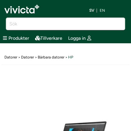
SV
EN
Produkter
Tillverkare
Logga in
Datorer
Datorer
Bärbara datorer
HP
>
>
>