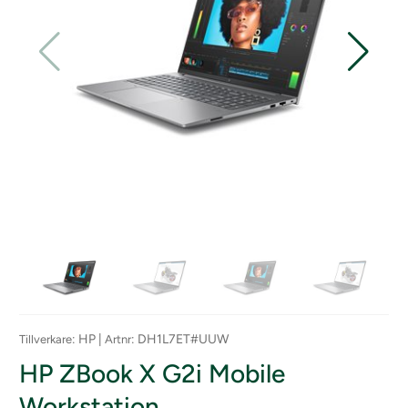
: HP |
: DH1L7ET#UUW
Tillverkare
Artnr
HP ZBook X G2i Mobile
Workstation