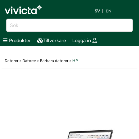
SV
EN
Produkter
Tillverkare
Logga in
Datorer
Datorer
Bärbara datorer
HP
>
>
>