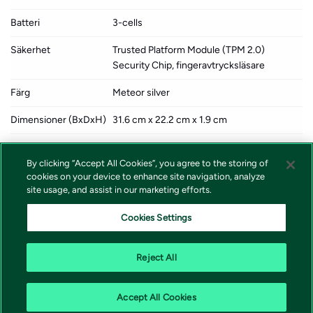
Batteri
3-cells
Säkerhet
Trusted Platform Module (TPM 2.0)
Security Chip, fingeravtrycksläsare
Färg
Meteor silver
Dimensioner (BxDxH)
31.6 cm x 22.2 cm x 1.9 cm
Vikt
1.46 kg
By clicking “Accept All Cookies”, you agree to the storing of
Lokalisering
Språk: norska, svenska, finska, danska /
cookies on your device to enhance site navigation, analyze
region: Norge, Sverige, Finland, Danmark
site usage, and assist in our marketing efforts.
Kombinerade tjänster
HP 3 år på plats med förutsägande
Cookies Settings
varningar för högpresterande arbetsstation
Reject All
Accept All Cookies