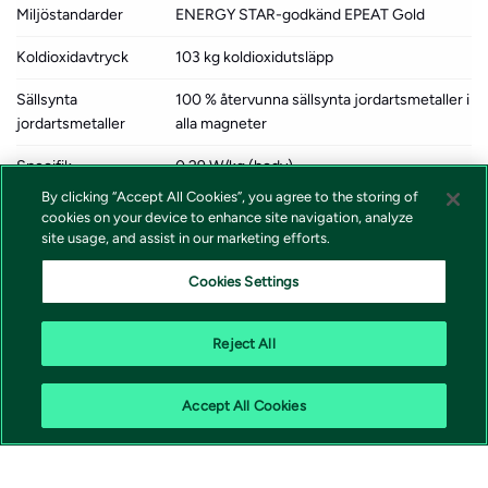
Miljöstandarder
ENERGY STAR-godkänd EPEAT Gold
Koldioxidavtryck
103 kg koldioxidutsläpp
Sällsynta
100 % återvunna sällsynta jordartsmetaller i
jordartsmetaller
alla magneter
Specifik
0.29 W/kg (body)
absorptionshastighet
0.29 W/kg (lem)
By clicking “Accept All Cookies”, you agree to the storing of
(SAR)
cookies on your device to enhance site navigation, analyze
site usage, and assist in our marketing efforts.
Tillverkarens garanti
Begränsad garanti - 1 år
Tekniskt stöd - telefonrådgivning - 90
Cookies Settings
dagar
Reject All
Accept All Cookies
Vivicta | 171 79 Solna |
shop@vivicta.com