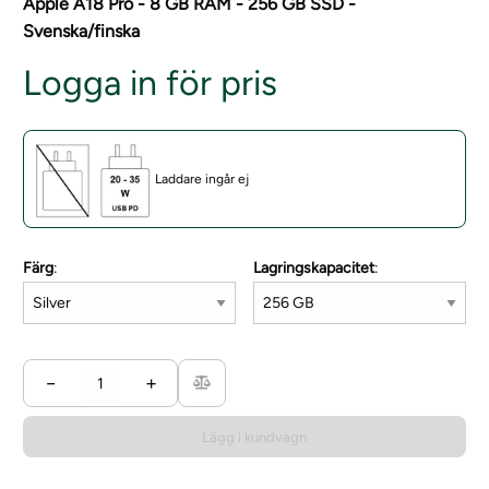
Apple A18 Pro - 8 GB RAM - 256 GB SSD -
Svenska/finska
Logga in för pris
Laddare ingår ej
Färg
:
Lagringskapacitet
:
−
+
Lägg i kundvagn