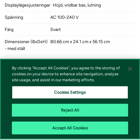
Displaylägesjusteringar
Höjd, vridbar bas, lutning
Spänning
AC 100-240 V
Färg
Svart
Dimensioner (BxDxH)
80.66 cm x 24.1 cm x 56.15 cm
- med ställ
Vikt
8.1 kg
By clicking “Accept All Cookies”, you agree to the storing of
Miljöstandarder
TCO-certifierad, generation 10, för
cookies on your device to enhance site navigation, analyze
displayer EPEAT Gold
site usage, and assist in our marketing efforts.
Standarder som följs
HDCP 2.2, TUV Rheinland Intelligent Eye
Cookies Settings
Care Certification
Reject All
Accept All Cookies