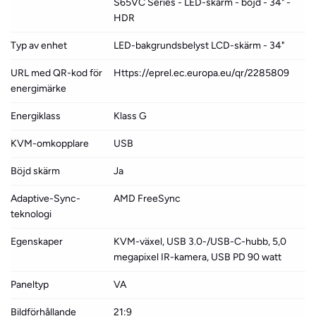
S65VC Series - LED-skärm - böjd - 34" -
HDR
Typ av enhet
LED-bakgrundsbelyst LCD-skärm - 34"
URL med QR-kod för
Https://eprel.ec.europa.eu/qr/2285809
energimärke
Energiklass
Klass G
KVM-omkopplare
USB
Böjd skärm
Ja
Adaptive-Sync-
AMD FreeSync
teknologi
Egenskaper
KVM-växel, USB 3.0-/USB-C-hubb, 5,0
megapixel IR-kamera, USB PD 90 watt
Paneltyp
VA
Bildförhållande
21:9