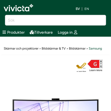
SV
EN
Produkter
Tillverkare
Logga in
Skärmar och projektorer
Bildskärmar & TV
Bildskärmar
Samsung
>
>
>