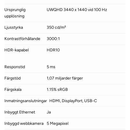
Ursprunglig
UWQHD 3440 x 1440 vid 100 Hz
upplösning
Ljusstyrka
350 cd/m²
Kontrastförhållande
3000:1
HDR-kapabel
HDR10
Responstid
5 ms
Färgstöd
1,07 miljarder färger
Färgskala
1.15% sRGB
Inmatningsanslutningar
HDMI, DisplayPort, USB-C
Inbyggt Ethernet
Ja
Inbyggd webbkamera
5 Megapixel