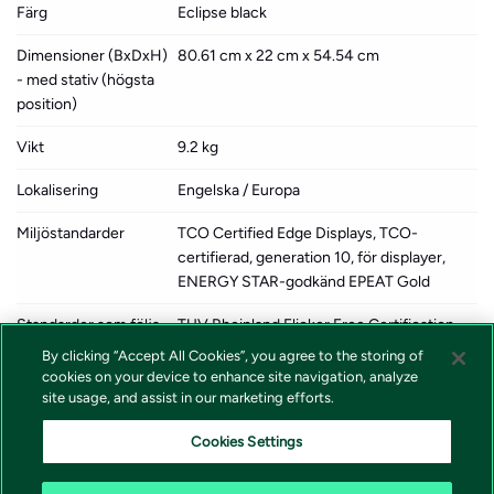
Färg
Eclipse black
Dimensioner (BxDxH)
80.61 cm x 22 cm x 54.54 cm
- med stativ (högsta
position)
Vikt
9.2 kg
Lokalisering
Engelska / Europa
Miljöstandarder
TCO Certified Edge Displays, TCO-
certifierad, generation 10, för displayer,
ENERGY STAR-godkänd EPEAT Gold
Standarder som följs
TUV Rheinland Flicker Free Certification,
TUV Rheinland Low Blue Light (Hardware
By clicking “Accept All Cookies”, you agree to the storing of
Solution), Eyesafe Certified 2.0, TUV
cookies on your device to enhance site navigation, analyze
Rheinland Eye Comfort-certifiering (5-
site usage, and assist in our marketing efforts.
stjärnig)
Cookies Settings
Tillverkarens garanti
3 års garanti