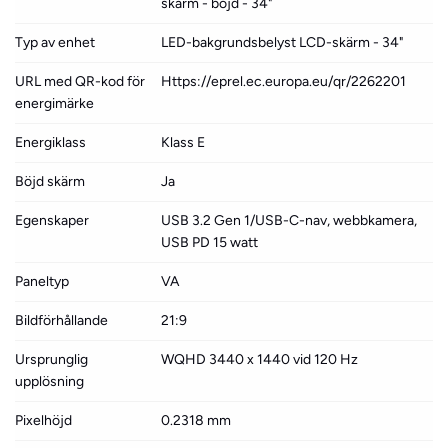
skärm - böjd - 34"
Typ av enhet
LED-bakgrundsbelyst LCD-skärm - 34"
URL med QR-kod för
Https://eprel.ec.europa.eu/qr/2262201
energimärke
Energiklass
Klass E
Böjd skärm
Ja
Egenskaper
USB 3.2 Gen 1/USB-C-nav, webbkamera,
USB PD 15 watt
Paneltyp
VA
Bildförhållande
21:9
Ursprunglig
WQHD 3440 x 1440 vid 120 Hz
upplösning
Pixelhöjd
0.2318 mm