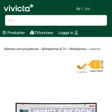
SV
EN
Produkter
Tillverkare
Logga in
Skärmar och projektorer
Bildskärmar & TV
Bildskärmar
Lenovo
>
>
>