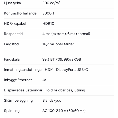
Ljusstyrka
300 cd/m²
Kontrastförhållande
3000:1
HDR-kapabel
HDR10
Responstid
4 ms (extrem), 6 ms (normal)
Färgstöd
16,7 miljoner färger
Färgskala
99% BT.709, 99% sRGB
Inmatningsanslutningar
HDMI, DisplayPort, USB-C
Inbyggt Ethernet
Ja
Displaylägesjusteringar
Höjd, vridbar bas, lutning
Skärmbeläggning
Bländskydd
Spänning
AC 100-240 V (50/60 Hz)