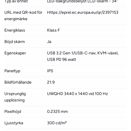
Typ av enhet
LED-bakgrundsbelyst LCD-skärm - 34"
URL med QR-kod för
Https://eprel.ec.europa.eu/qr/2397153
energimärke
Energiklass
Klass F
Böjd skärm
Ja
Egenskaper
USB 3.2 Gen 1/USB-C-nav, KVM-växel,
USB PD 96 watt
Paneltyp
IPS
Bildförhållande
21:9
Ursprunglig
UWQHD 3440 x 1440 vid 100 Hz
upplösning
Pixelhöjd
0.2325 mm
Ljusstyrka
300 cd/m²