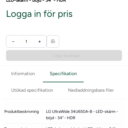
LED-skärm - böjd - 34" - HDR
Logga in för pris
−
+
Lägg i kundvagn
Information
Specifikation
Utökad specifikation
Nedladdningsbara filer
Produktbeskrivning
LG UltraWide 34U650A-B - LED-skärm -
böjd - 34" - HDR