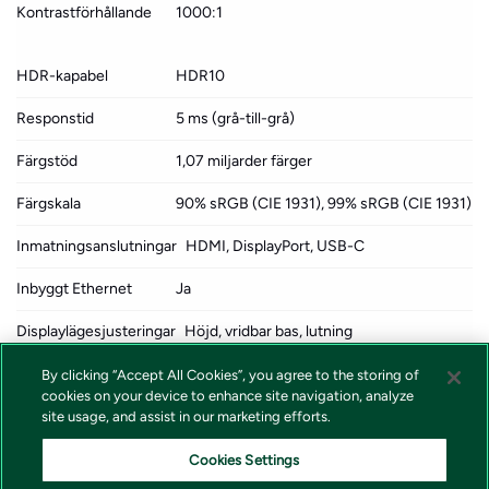
Kontrastförhållande
1000:1
HDR-kapabel
HDR10
Responstid
5 ms (grå-till-grå)
Färgstöd
1,07 miljarder färger
Färgskala
90% sRGB (CIE 1931), 99% sRGB (CIE 1931)
Inmatningsanslutningar
HDMI, DisplayPort, USB-C
Inbyggt Ethernet
Ja
Displaylägesjusteringar
Höjd, vridbar bas, lutning
Spänning
AC 100-240 V (50/60 Hz)
By clicking “Accept All Cookies”, you agree to the storing of
cookies on your device to enhance site navigation, analyze
Dimensioner (BxDxH)
81.67 cm x 23 cm x 53.52 cm
site usage, and assist in our marketing efforts.
- med ställ
Cookies Settings
Vikt
10.1 kg