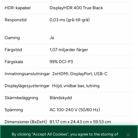
HDR-kapabel
DisplayHDR 400 True Black
Responstid
0,03 ms (grå-till-grå)
Gaming
Ja
Färgstöd
1,07 miljarder färger
Färgskala
99% DCI-P3
Inmatningsanslutningar
2xHDMI, DisplayPort, USB-C
Displaylägesjusteringar
Höjd, vridbar bas, lutning
Skärmbeläggning
Bländskydd
Spänning
AC 100-240 V (50/60 Hz)
Dimensioner (BxDxH)
81.17 cm x 24.43 cm x 59.53 cm
- med ställ
By clicking “Accept All Cookies”, you agree to the storing of