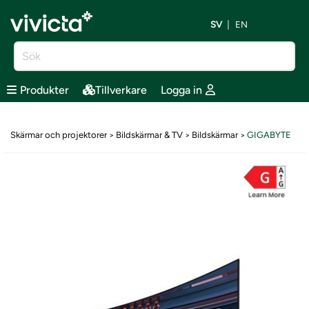
SV
EN
Produkter
Tillverkare
Logga in
Skärmar och projektorer
Bildskärmar & TV
Bildskärmar
GIGABYTE
>
>
>