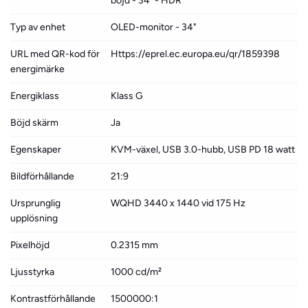
böjd - 34" - HDR
Typ av enhet
OLED-monitor - 34"
URL med QR-kod för
Https://eprel.ec.europa.eu/qr/1859398
energimärke
Energiklass
Klass G
Böjd skärm
Ja
Egenskaper
KVM-växel, USB 3.0-hubb, USB PD 18 watt
Bildförhållande
21:9
Ursprunglig
WQHD 3440 x 1440 vid 175 Hz
upplösning
Pixelhöjd
0.2315 mm
Ljusstyrka
1000 cd/m²
Kontrastförhållande
1500000:1