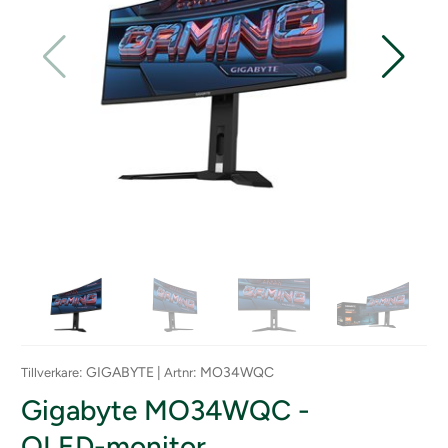
: GIGABYTE |
: MO34WQC
Tillverkare
Artnr
Gigabyte MO34WQC -
OLED-monitor