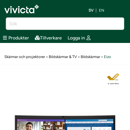
SV
EN
Produkter
Tillverkare
Logga in
Skärmar och projektorer
Bildskärmar & TV
Bildskärmar
Eizo
>
>
>