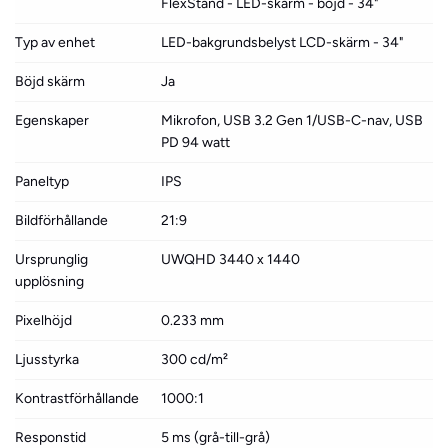
FlexStand - LED-skärm - böjd - 34"
Typ av enhet
LED-bakgrundsbelyst LCD-skärm - 34"
Böjd skärm
Ja
Egenskaper
Mikrofon, USB 3.2 Gen 1/USB-C-nav, USB
PD 94 watt
Paneltyp
IPS
Bildförhållande
21:9
Ursprunglig
UWQHD 3440 x 1440
upplösning
Pixelhöjd
0.233 mm
Ljusstyrka
300 cd/m²
Kontrastförhållande
1000:1
Responstid
5 ms (grå-till-grå)