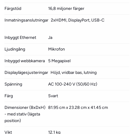
Färgstöd
16,8 miljoner färger
Inmatningsanslutningar
2xHDMI, DisplayPort, USB-C
Inbyggt Ethernet
Ja
Ljudingång
Mikrofon
Inbyggd webbkamera
5 Megapixel
Displaylägesjusteringar
Höjd, vridbar bas, lutning
Spänning
AC 100-240 V (50/60 Hz)
Färg
Svart
Dimensioner (BxDxH)
81.95 cm x 23.28 cm x 41.45 cm
- med stativ (lägsta
position)
Vikt
12.1 kg